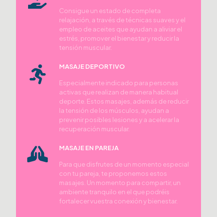
Consigue un estado de completa
relajación, a través de técnicas suaves y el
empleo de aceites que ayudan a aliviar el
estrés, promover el bienestar y reducir la
tensión muscular.
MASAJE DEPORTIVO
Especialmente indicado para personas
activas que realizan de manera habitual
deporte. Estos masajes, además de reducir
la tensión de los músculos, ayudan a
prevenir posibles lesiones y a acelerar la
recuperación muscular.
MASAJE EN PAREJA
Para que disfrutes de un momento especial
con tu pareja, te proponemos estos
masajes. Un momento para compartir, un
ambiente tranquilo en el que podréis
fortalecer vuestra conexión y bienestar.