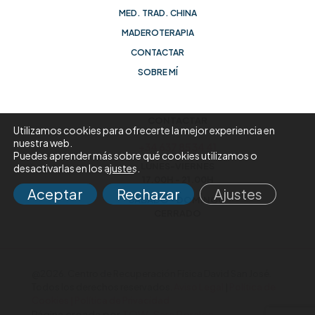
MED. TRAD. CHINA
MADEROTERAPIA
CONTACTAR
SOBRE MÍ
CONTACTAR
Utilizamos cookies para ofrecerte la mejor experiencia en
nuestra web.
+34 637 85 34 41
Puedes aprender más sobre qué cookies utilizamos o
LUNES-VIERNES
desactivarlas en los
ajustes
.
17.00H - 21.00H
Aceptar
Rechazar
Ajustes
SÁBADO - DOMINGO
CERRADO
@2026. Centro de Recuperación Física David San José.
Todos los derechos reservados.
Aviso Legal
|
Política de
Cookies
|
Política de Privacidad
Página creada por
TOW-Sara Perales